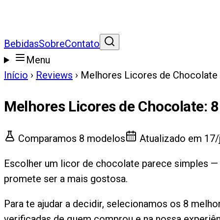
Bebidas
Sobre
Contato
Menu
Início
›
Reviews
›
Melhores Licores de Chocolate
Melhores Licores de Chocolate
:
8
Comparamos
8
modelos
Atualizado em
17/
Escolher um licor de chocolate parece simples —
promete ser a mais gostosa.
Para te ajudar a decidir, selecionamos os 8 melh
verificadas de quem comprou e na nossa experiên