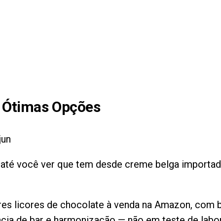
Ótimas Opções
jun
 até você ver que tem desde creme belga importado
ores licores de chocolate à venda na Amazon, com 
cia de bar e harmonização — não em teste de labor