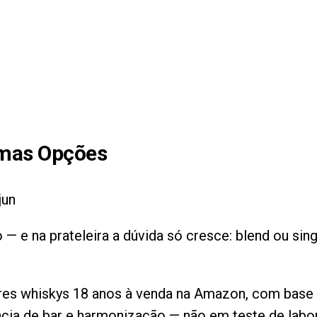
mas Opções
jun
 — e na prateleira a dúvida só cresce: blend ou sin
ores whiskys 18 anos à venda na Amazon, com base 
cia de bar e harmonização — não em teste de labor