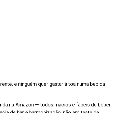
erente, e ninguém quer gastar à toa numa bebida
 venda na Amazon — todos macios e fáceis de beber
ência de bar e harmonização, não em teste de