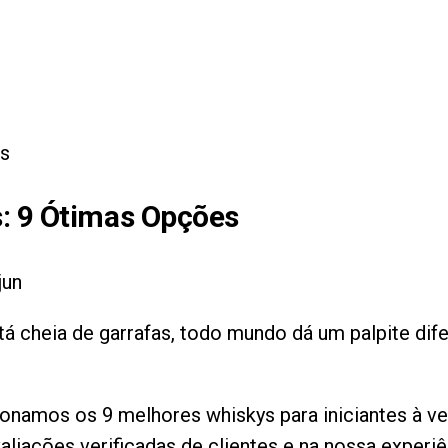
es
s
:
9
Ótimas Opções
jun
tá cheia de garrafas, todo mundo dá um palpite dif
lecionamos os 9 melhores whiskys para iniciantes à
aliações verificadas de clientes e na nossa experi