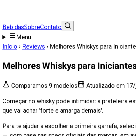
Bebidas
Sobre
Contato
Menu
Início
›
Reviews
›
Melhores Whiskys para Iniciant
Melhores Whiskys para Iniciante
Comparamos
9
modelos
Atualizado em
17/
Começar no whisky pode intimidar: a prateleira es
que vai achar 'forte e amarga demais'.
Para te ajudar a escolher a primeira garrafa, se
—, com base nas specs oficiais das marcas, em av